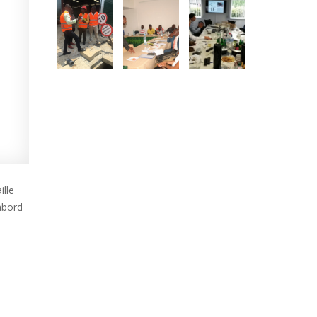
ille
’abord