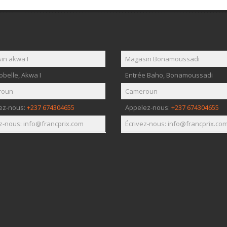
in akwa I
Magasin Bonamoussadi
belle, Akwa I
Entrée Baho, Bonamoussadi
roun
Cameroun
ez-nous:
+237 674304655
Appelez-nous:
+237 674304655
z-nous: info@francprix.com
Écrivez-nous: info@francprix.co