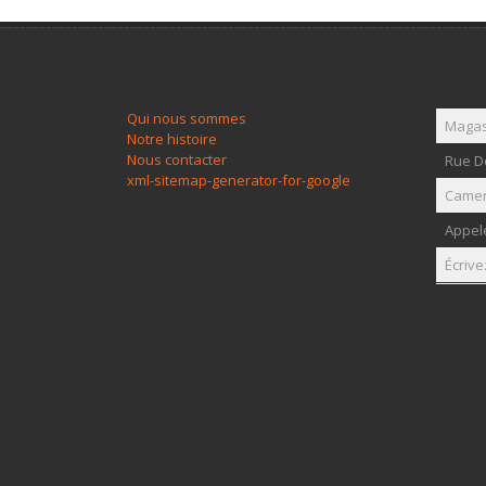
Qui nous sommes
Magas
Notre histoire
Nous contacter
Rue Do
xml-sitemap-generator-for-google
Came
Appel
Écrive