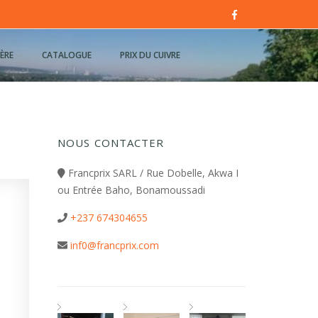
ÈRE
CATALOGUE
PRIX DU CUIVRE
NOUS CONTACTER
Francprix SARL / Rue Dobelle, Akwa I
ou Entrée Baho, Bonamoussadi
+237 674304655
inf0@francprix.com