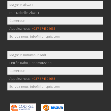
Magasin akwa I
Rue Dobelle, Akwa I
Cameroun
Appelez-nous:
+237 674304655
Écrivez-nous: info@francprix.com
Magasin Bonamoussadi
Entrée Baho, Bonamoussadi
Cameroun
Appelez-nous:
+237 674304655
Écrivez-nous: info@francprix.com