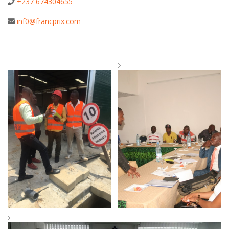
+237 674304655
inf0@francprix.com