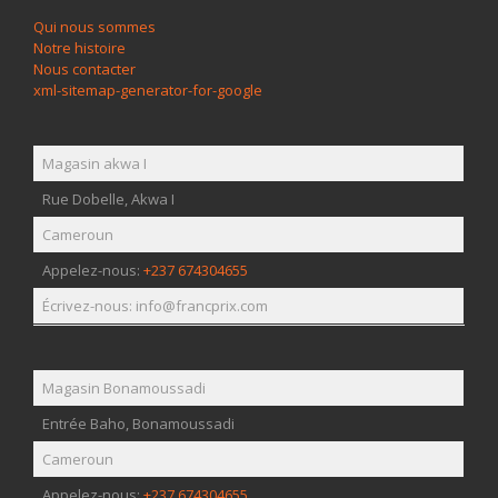
Qui nous sommes
Notre histoire
Nous contacter
xml-sitemap-generator-for-google
Magasin akwa I
Rue Dobelle, Akwa I
Cameroun
Appelez-nous:
+237 674304655
Écrivez-nous: info@francprix.com
Magasin Bonamoussadi
Entrée Baho, Bonamoussadi
Cameroun
Appelez-nous:
+237 674304655