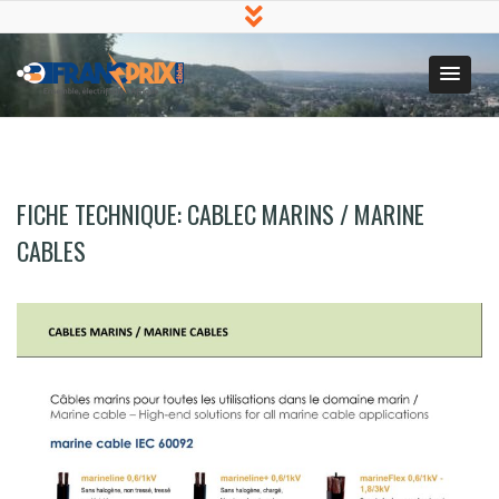
Francprix
Production et
SARL
distribution de
L'énergie électrique en
Afrique
FICHE TECHNIQUE: CABLEC MARINS / MARINE
CABLES